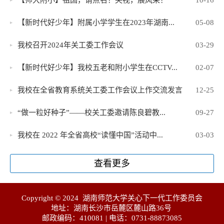
【师大附小】祖国，请点名！央视，展风采！
10-16
【新时代好少年】附属小学学生在2023年湖南...
05-08
我校召开2024年关工委工作会议
03-29
【新时代好少年】我校五老和附小学生在CCTV...
02-07
我校在全省教育系统关工委工作会议上作交流发言
12-25
“做一粒好种子”——校关工委邀请陈良碧教...
09-27
我校在 2022 年全省高校“读懂中国”活动中...
03-03
查看更多
Copyright © 2024 湖南师范大学关心下一代工作委员会
地址：湖南长沙市岳麓区麓山路36号
邮政编码：410081 | 电话：0731-88873085