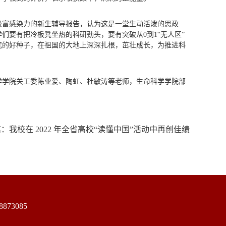
极富感染力的新生辅导报告，认为这是一堂生动活泼的思政
们要有把冷板凳坐热的科研劲头，要有突破从0到1“无人区”
究的好种子，在祖国的大地上深深扎根，茁壮成长，为推进科
学学院关工委陈业爱、陶虹、杜敏涛等老师，生命科学学院部
篇：
我校在 2022 年全省高校“读懂中国”活动中再创佳绩
73085