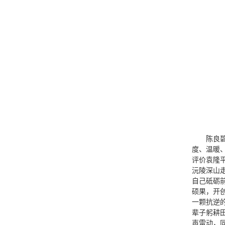
陈良
度、温暖
评价袁隆
沅陵深山
自己砥砺
硕果，开
一颗抗逆
辈子躬耕
声雷动，