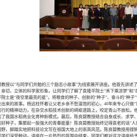
碧教授以“与同学们共勉的三个励志小故事”为线索展开讲座。他首先讲述
、亲切、立体的科学家形象，让同学们了解了袁隆平院士“禾下乘凉梦”和“
平院士是“夜空里最亮的星”，将粮食的种子、创新的“种子”、奋斗的“种
走出来的故事。杨远柱怀着让父老乡亲不愁温饱的初心，40年来专心只做
前行的精神动力，在杂交水稻技术创新的崎岖道路上，咬定青山不放松。
创了我国水稻商业化育种新模式。最后，陈良碧教授结合自身成长、求学
的好种子，集聚起一股强大的青春能量！陈良碧教授始终记得袁老的话“人
田野，脚踏实地把科技论文写在祖国大地上的崇高风范。陈良碧教授用铿
同学们深受触动。讲座在一片热烈的氛围中结束，同学们都对这次讲座给