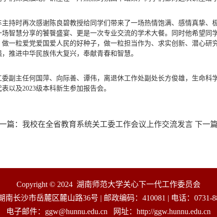
丰主持时再次感谢陈良碧教授给同学们带来了一场热情饱满、感情真挚、
一场智慧分享的饕餮盛宴、更是一次专业交流的学术大餐。同时他希望同学
，做一粒爱党爱国爱人民的好种子，做一粒担当作为、求实创新、潜心研
强，推进中华民族伟大复兴，奉献青春和智慧。
工委副主任何国萍、向际善、谭伟，离退休工作处副处长方俊雄，生命科
表以及2023级本科新生参加报告会。
一篇：
我校在全省教育系统关工委工作会议上作交流发言
下一
Copyright © 2024 湖南师范大学关心下一代工作委员会
南长沙市岳麓区麓山路36号 | 邮政编码：410081 | 电话：0731-888
电子邮件：ggw@hunnu.edu.cn 网址：http://ggw.hunnu.edu.cn