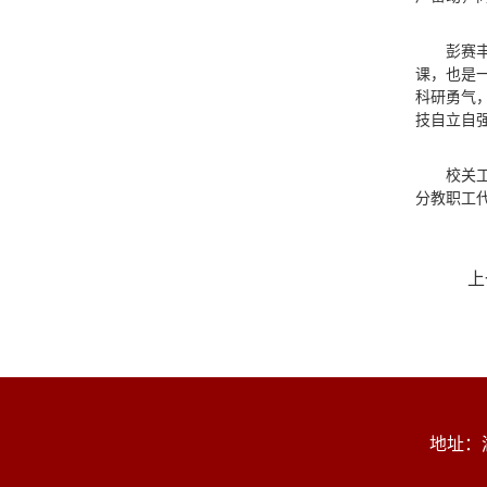
彭赛
课，也是
科研勇气
技自立自
校关
分教职工代
上
地址：湖