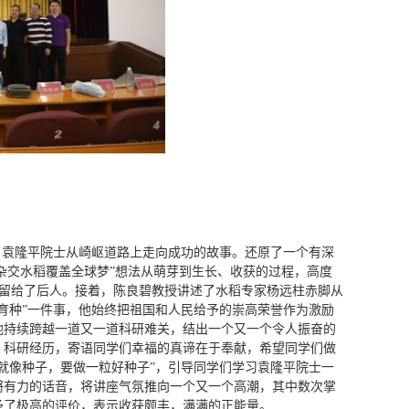
了袁隆平院士从崎岖道路上走向成功的故事。还原了一个有深
杂交水稻覆盖全球梦”想法从萌芽到生长、收获的过程，高度
子”留给了后人。接着，陈良碧教授讲述了水稻专家杨远柱赤脚从
“育种”一件事，他始终把祖国和人民给予的崇高荣誉作为激励
他持续跨越一道又一道科研难关，结出一个又一个令人振奋的
、科研经历，寄语同学们幸福的真谛在于奉献，希望同学们做
就像种子，要做一粒好种子”，引导同学们学习袁隆平院士一
锵有力的话音，将讲座气氛推向一个又一个高潮，其中数次掌
予了极高的评价，表示收获颇丰，满满的正能量。