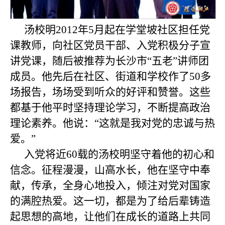
汤校明
2012
年
5
月起在学堂坡社区担任党
课教师，向社区党员干部、入党积极分子宣
讲党课，随后被推荐为长沙市“五老”讲师团
成员。他先后在社区、街道和学校作了
50
多
场报告，场场受到听众的好评和赞誉。这些
都基于他平时坚持理论学习，不断提高政治
理论素养。他说：“这就是我对党的忠诚与热
爱。”
入党将近
60
载的汤校明坚守着他的初心和
信念。征程漫漫，山高水长，他在坚守中奉
献，传承，全身心地投入，倾注对党对国家
的满腔热爱。这一切，都是为了给后辈铸造
起思想的高地，让他们在成长的道路上共同