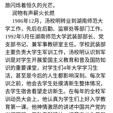
旅闪烁着恒久的光芒。
润物有声
薪火长燃
1986
年
12
月，汤校明转业到湖南师范大
学工作，先后在后勤、监察处等部门工作。
1992
年
5
月任湖南师范大学武装部部长、党
支部书记、兼军事教研室主任。学校武装部
主要负责大学生军训工作，汤校明认识到军
训是对学生开展爱国主义教育和普及国防知
识的重要课堂，对学生们
4
年大学学习生
活，甚至是今后的人生都影响深刻。每次军
训之前，他会去学生处摸清新生整体情况，
去学生宿舍看望走访新生。在每年的全校军
训动员大会上，他认真为学生们上好入学教
育第一课。他神情激昂的讲述中国共产党的