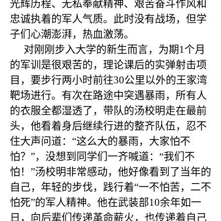
光辉历程、无私奉献精神、艰苦奋斗作风和
忠诚执着的军人气质。此时没有战场，但学
子们心潮澎湃，热血激荡。
对刚刚步入大学的新生而言，为期
1
个月
的军训是很艰苦的，理论课后的实弹射击项
目，要步行两小时前往
30
公里以外的王家湾
靶场进行。有次在路途中突遇暴雨，所有人
的衣服全都湿透了，带队的汤校明走在最前
头，他看着身后继续行进的整齐队伍，忍不
住大声问道：“这么大的暴雨，大家怕不
怕？”，没想到同学们一齐喊道：“我们不
怕！”汤校明非常感动，他好像看到了当年的
自己，年轻的步伐，践行着“一不怕苦，二不
怕死”的军人精神。他在武装部
10
余年如一
日，向后辈们传递革命薪火，也传递着自己