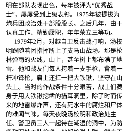
明在部队表现出色，每年被评为“优秀战
士”，屡屡受到上级表彰。
1975
年被提拔为
炮兵团政治处干部股股长。之后几年，由于
认真工作、精勤履职，年年荣立三等功。
1979
年
2
月，对越自卫反击战打响，汤校
明跟随着团指挥所上了支马山战场。那是枪
林弹雨的火线，山上，甚至树上都布满了地
雷。他和战友们每人挎着一支手枪，背着一
杆冲锋枪，肩上还扛一把大铁锹，坚守在山
头上。当时的作战条件十分艰苦，战士们藏
身于用大铁锹挖凿的猫耳洞里，除了时而传
来的地雷爆炸声，还有死水牛的腐烂和尸体
的难闻气味。每天夜晚汤校明和政治处主
任、警卫员三人一起待在潮湿的洞中，为防