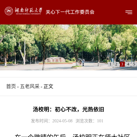
1
2
3
4
5
首页
-
五老风采
- 正文
汤校明：初心不改，光热依旧
发布时间：2024-05-08
浏览次数：
101