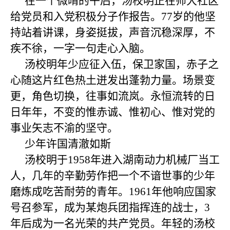
在一个微晴的午后，汤校明正在师大社区
给党员和入党积极分子作报告。
77
岁的他坚
持站着讲课，身姿挺拔，声音沉稳深厚，不
疾不徐，一字一句走心入脑。
汤校明年少应征入伍，保卫家国，赤子之
心随这片红色热土迸发出蓬勃力量。场景变
更，角色切换，往事如流岚。永恒流转的日
日年年，不变的惟赤诚、惟初心、惟对党的
事业矢志不渝的坚守。
少年许国
清澈如斯
汤校明于
1958
年进入湖南动力机械厂当工
人，几年的辛勤劳作把一个不谙世事的少年
磨炼成吃苦耐劳的青年。
1961
年他响应国家
号召参军，成为某炮兵团指挥连的战士，
3
年后成为一名光荣的共产党员。年轻的汤校