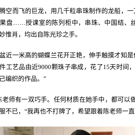
腾空而飞的巨龙，用几千粒串珠制作的龙船，一
果盘……授课室的陈列柜中，串珠、中国结、
妙惟肖，均出自陈光珍之手。
盆近一米高的蝴蝶兰花开正艳，伸手触摸才知是
件工艺品由近
9000
颗珠子串成，花了
15
天时间，
己编织的作品。”
陈老师有一双巧手。任何材质在她手中，都可以
服不已，“我再也不打牌了，希望跟着陈老师一直