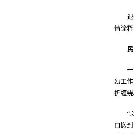
退
情诠释
民
一
幻工作
折缠绕
“
口搬到