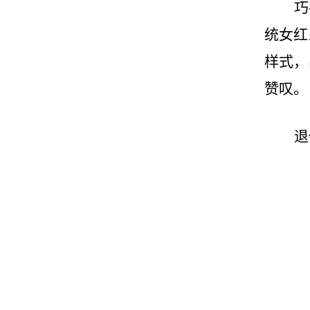
巧
统女红
样式，
赞叹。
退