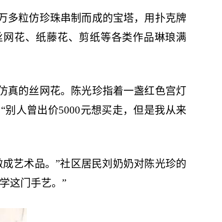
万多粒仿珍珠串制而成的宝塔，用扑克牌
丝网花、纸藤花、剪纸等各类作品琳琅满
仿真的丝网花。陈光珍指着一盏红色宫灯
“别人曾出价
5000
元想买走，但是我从来
做成艺术品。”社区居民刘奶奶对陈光珍的
学这门手艺。”