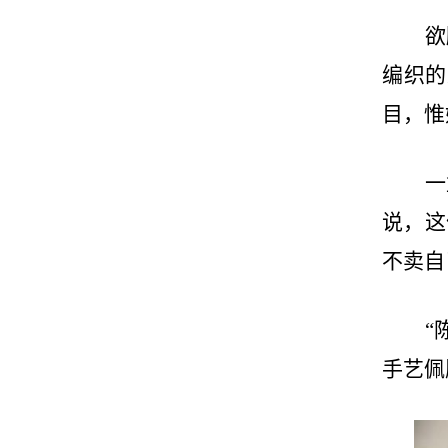
欲
编织的
目，惟
一
说，这
不卖自
“
手艺佩