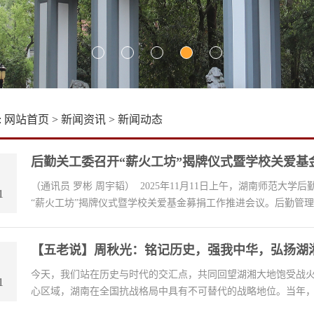
:
网站首页
>
新闻资讯
>
新闻动态
后勤关工委召开“薪火工坊”揭牌仪式暨学校关爱基
（通讯员 罗彬 周宇韬） 2025年11月11日上午，湖南师范
1
“薪火工坊”揭牌仪式暨学校关爱基金募捐工作推进会议。后勤管理处
【五老说】周秋光：铭记历史，强我中华，弘扬湖
今天，我们站在历史与时代的交汇点，共同回望湖湘大地饱受战
1
心区域，湖南在全国抗战格局中具有不可替代的战略地位。当年，日