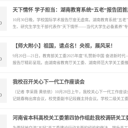
天下情怀 学子担当：湖南教育系统“五老”报告团首席
10月30日晚，学校国际学术报告厅座无虚席。湖南教育系统“五
0
生、研究生学生干部代表作“天下情怀——当代大学生必备素养”专题
【师大附小】祖国，请点名！央视，展风采！
9月20日—21日，教育部关工委2025年度“礼赞新中国 奋进新
0
报告厅精彩呈现。由湖南省教育厅关工委、湖南师范大学关工委推荐
我校召开关心下一代工作座谈会
（记者 李采薇 黄依依）10月28日上午，我校关心下一代工作
0
记姚春梅出席会议，校党委副书记段巍主持会议。学校二级关工委主任
河南省本科高校关工委第四协作组赴我校调研关工
为更好地交流“五好”关工委建设行动方面的经验和做法，提升关工