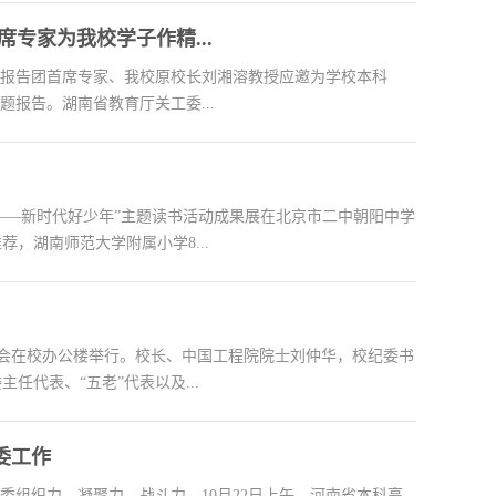
专家为我校学子作精...
老”报告团首席专家、我校原校长刘湘溶教授应邀为学校本科
报告。湖南省教育厅关工委...
时代——新时代好少年”主题读书活动成果展在北京市二中朝阳中学
，湖南师范大学附属小学8...
座谈会在校办公楼举行。校长、中国工程院院士刘仲华，校纪委书
代表、“五老”代表以及...
委工作
委组织力、凝聚力、战斗力，10月22日上午，河南省本科高