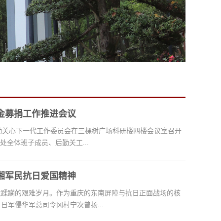
金募捐工作推进会议
大学后勤关心下一代工作委员会在三棵树广场科研楼四楼会议室召开
全体班子成员、后勤关工...
湘军民抗日爱国精神
火蹂躏的艰难岁月。作为重庆的东南屏障与抗日正面战场的核
军侵华军总司令冈村宁次曾扬...