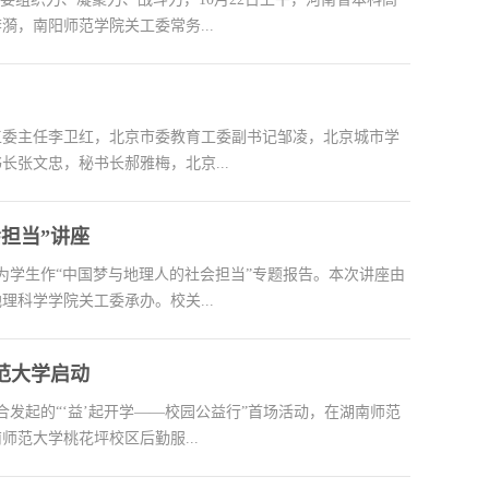
，南阳师范学院关工委常务...
关工委主任李卫红，北京市委教育工委副书记邹凌，北京城市学
张文忠，秘书长郝雅梅，北京...
担当”讲座
为学生作“中国梦与地理人的社会担当”专题报告。本次讲座由
科学学院关工委承办。校关...
范大学启动
合发起的“‘益’起开学——校园公益行”首场活动，在湖南师范
范大学桃花坪校区后勤服...