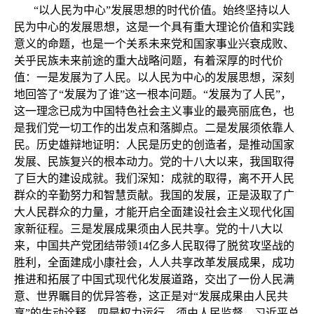
“以人民为中心”发展思想的时代价值。始终坚持以人
民为中心的发展思想，这是一个具有重大理论价值和实践
意义的命题，也是一个关系未来党和国家事业兴衰成败、
关乎民族未来前途的重大战略问题，有着深厚的时代价
值：一是发展为了人民。以人民为中心的发展思想，深刻
地回答了“发展为了谁”这一根本问题。“发展为了人民”，
这一理念已成为中国特色社会主义事业的最亮丽底色，也
是我们党一切工作的出发点和落脚点。二是发展须依靠人
民。历史雄辩地证明：人民是历史的创造者，是推动国家
发展、民族复兴的根本动力。党的十八大以来，我国取得
了巨大的建设成就。我们深知：成就的取得，离不开人民
群众的辛勤努力和智慧贡献。我国的发展，正是汲取了广
大人民群众的力量，才能开启全面建设社会主义现代化国
家新征程。三是发展成果须由人民共享。党的十八大以
来，中国共产党团结带领14亿多人民取得了脱贫攻坚战的
胜利，全面建成小康社会，人人共享改革发展成果，成功
推进和拓展了中国式现代化发展道路，交出了一份人民满
意、世界瞩目的优异答卷，这正是对“发展成果由人民共
享”的生动诠释。四是权力运行，须由人民监督。习近平总