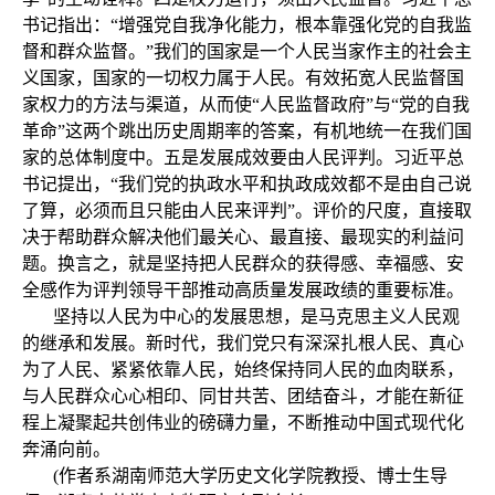
书记指出：“增强党自我净化能力，根本靠强化党的自我监
督和群众监督。”我们的国家是一个人民当家作主的社会主
义国家，国家的一切权力属于人民。有效拓宽人民监督国
家权力的方法与渠道，从而使“人民监督政府”与“党的自我
革命”这两个跳出历史周期率的答案，有机地统一在我们国
家的总体制度中。五是发展成效要由人民评判。习近平总
书记提出，“我们党的执政水平和执政成效都不是由自己说
了算，必须而且只能由人民来评判”。评价的尺度，直接取
决于帮助群众解决他们最关心、最直接、最现实的利益问
题。换言之，就是坚持把人民群众的获得感、幸福感、安
全感作为评判领导干部推动高质量发展政绩的重要标准。
坚持以人民为中心的发展思想，是马克思主义人民观
的继承和发展。新时代，我们党只有深深扎根人民、真心
为了人民、紧紧依靠人民，始终保持同人民的血肉联系，
与人民群众心心相印、同甘共苦、团结奋斗，才能在新征
程上凝聚起共创伟业的磅礴力量，不断推动中国式现代化
奔涌向前。
(作者系湖南师范大学历史文化学院教授、博士生导