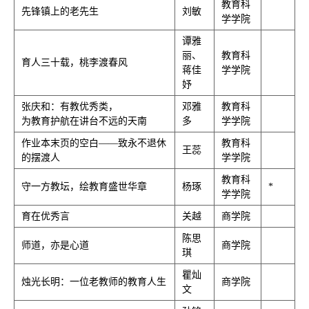
教育科
先锋镇上的老先生
刘敏
学学院
谭雅
丽、
教育科
育人三十载，桃李渡春风
蒋佳
学学院
妤
张庆和：有教优秀类，
邓雅
教育科
为教育护航在讲台不远的天南
多
学学院
作业本末页的空白——致永不退休
教育科
王蕊
的摆渡人
学学院
教育科
守一方教坛，绘教育盛世华章
杨琢
*
学学院
育在优秀言
关越
商学院
陈思
师道，亦是心道
商学院
琪
瞿灿
烛光长明：一位老教师的教育人生
商学院
文