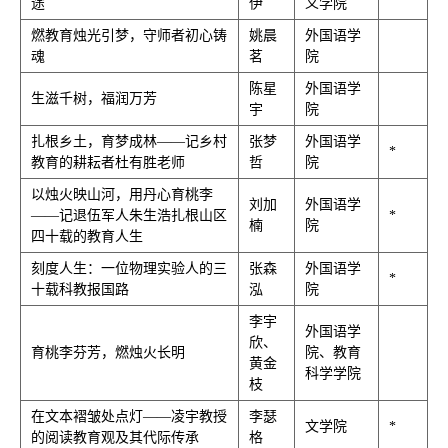
途
伊
义学院
燃教育烛光引梦，守师者初心铸
姚晨
外国语学
魂
茗
院
陈星
外国语学
生滋千树，福润万芳
宇
院
扎根乡土，育梦成林——记乡村
张梦
外国语学
*
教育的耕耘者杜有胜老师
哲
院
以烛火映山河，用丹心育桃李
刘加
外国语学
——记退伍军人朱生浩扎根山区
*
楠
院
四十载的教育人生
刻度人生：一位物理实验人的三
张森
外国语学
*
十载科教报国路
泓
院
李宇
外国语学
欣、
育桃李芬芳，燃烛火长明
院、教育
黄金
科学学院
枝
在文本褶皱处点灯——凌宇教授
李瑟
文学院
*
的阅读教育观及其代际传承
格