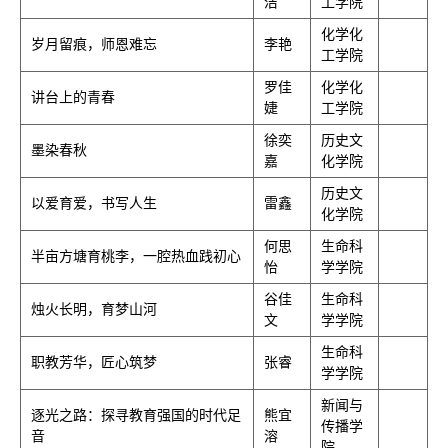
洁
工学院
化学化
岁月留痕，师恩难忘
李艳
工学院
罗佳
化学化
讲台上的青春
婕
工学院
徐奕
历史文
墨染春秋
嘉
化学院
历史文
以爱育爱，书写人生
雷鑫
化学院
何思
生命科
半亩方塘育桃李，一腔热血践初心
怡
学学院
谷佳
生命科
烛火长明，育梦山河
文
学学院
生命科
职教芳华，匠心筑梦
张睿
学学院
新闻与
逐光之路：探寻教育强国的时代足
熊宜
传播学
音
溶
院