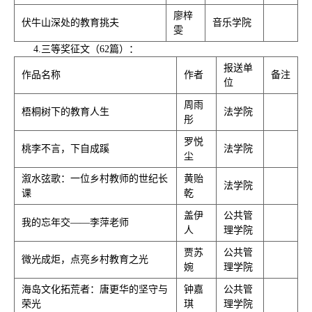
廖梓
伏牛山深处的教育挑夫
音乐学院
雯
4.三等奖征文（62篇）：
报送单
作品名称
作者
备注
位
周雨
梧桐树下的教育人生
法学院
彤
罗悦
桃李不言，下自成蹊
法学院
尘
溆水弦歌：一位乡村教师的世纪长
黄贻
法学院
课
乾
盖伊
公共管
我的忘年交——李萍老师
人
理学院
贾苏
公共管
微光成炬，点亮乡村教育之光
婉
理学院
海岛文化拓荒者：唐更华的坚守与
钟嘉
公共管
荣光
琪
理学院