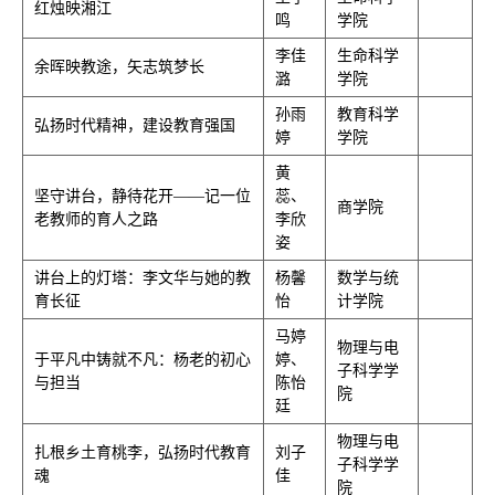
红烛映湘江
鸣
学院
李佳
生命科学
余晖映教途，矢志筑梦长
潞
学院
孙雨
教育科学
弘扬时代精神，建设教育强国
婷
学院
黄
坚守讲台，静待花开——记一位
蕊、
商学院
老教师的育人之路
李欣
姿
讲台上的灯塔：李文华与她的教
杨馨
数学与统
育长征
怡
计学院
马婷
物理与电
于平凡中铸就不凡：杨老的初心
婷、
子科学学
与担当
陈怡
院
廷
物理与电
扎根乡土育桃李，弘扬时代教育
刘子
子科学学
魂
佳
院