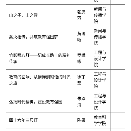
新闻与
张思
山之子，山之脊
传播学
羽
院
新闻与
黄语
薪火相传，共筑教育强国梦
传播学
晰
院
工程与
竹影照心灯——记成长路上的精神
罗斌
设计学
传承
彬
院
工程与
教育的回响：从懵懂到彻悟的时光
徐丁
设计学
之旅
磊
院
工程与
朱泽
弘扬时代精神，建设教育强国
设计学
海
院
教育科
四十六年三尺灯
陈果
学学院