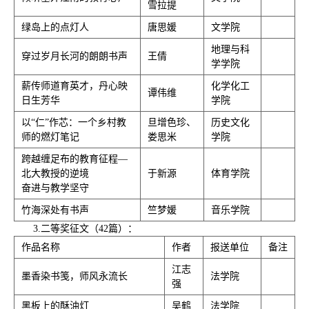
雪拉提
绿岛上的点灯人
唐思媛
文学院
地理与科
穿过岁月长河的朗朗书声
王倩
学学院
薪传师道育英才，丹心映
化学化工
谭伟维
日生芳华
学院
以“仁”作芯：一个乡村教
旦增色珍、
历史文化
师的燃灯笔记
娄思米
学院
跨越缠足布的教育征程—
北大教授的逆境
于新源
体育学院
奋进与教学坚守
竹海深处有书声
竺梦媛
音乐学院
3.二等奖征文（42篇）：
作品名称
作者
报送单位
备注
江志
墨香染书笺，师风永流长
法学院
强
黑板上的酥油灯
吴鹤
法学院