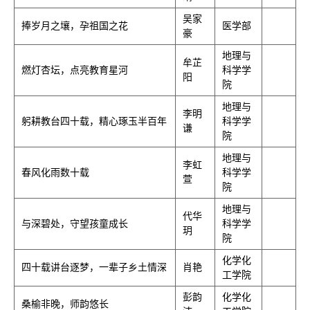
吴家
捧岁月之壤，孕祖国之花
医学部
豪
地理与
牟芷
燃灯杏坛，点亮教育星河
科学学
阳
院
地理与
李明
躬耕教台四十载，精心琢玉半百年
科学学
谦
院
地理与
李虹
春风化雨数十载
科学学
萱
院
地理与
代华
与深碧处，守望孩童成长
科学学
玥
院
化学化
四十载讲台逐梦，一辈子乡土情深
肖艳
工学院
彭韵
化学化
桑榆非晚，师韵悠长