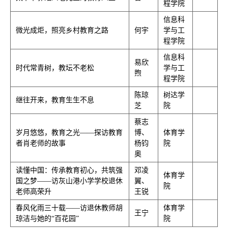
程学院
信息科
微光成炬，照亮乡村教育之路
何宇
学与工
程学院
信息科
易欣
时代常青树，教坛不老松
学与工
煦
程学院
陈琼
树达学
继往开来，教育生生不息
芝
院
蔡志
岁月悠悠，教育之光——探访教育
博、
体育学
者肖老师的故事
杨钧
院
奥
读懂中国：传承教育初心，共筑强
邓凌
体育学
国之梦——访灰山港小学学校退休
翼、
院
老师高荣升
王锐
春风化雨三十载——访退休教师胡
体育学
王宁
琼洁与她的“百花园”
院