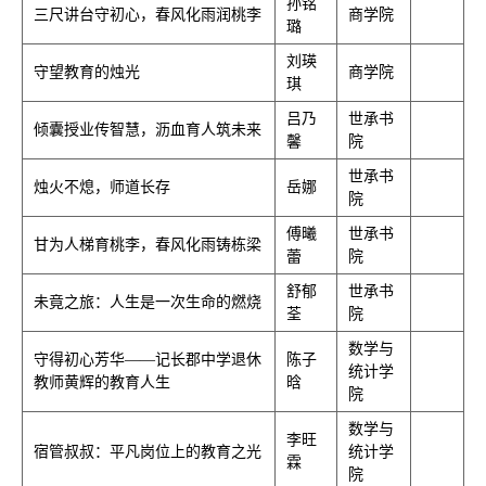
孙铭
三尺讲台守初心，春风化雨润桃李
商学院
璐
刘瑛
守望教育的烛光
商学院
琪
吕乃
世承书
倾囊授业传智慧，沥血育人筑未来
馨
院
世承书
烛火不熄，师道长存
岳娜
院
傅曦
世承书
甘为人梯育桃李，春风化雨铸栋梁
蕾
院
舒郁
世承书
未竟之旅：人生是一次生命的燃烧
荃
院
数学与
守得初心芳华——记长郡中学退休
陈子
统计学
教师黄辉的教育人生
晗
院
数学与
李旺
宿管叔叔：平凡岗位上的教育之光
统计学
霖
院