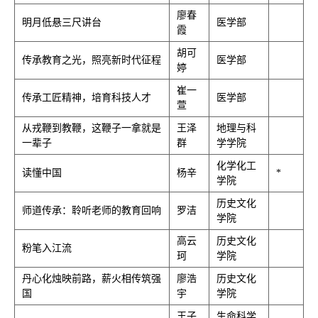
廖春
明月低悬三尺讲台
医学部
霞
胡可
传承教育之光，照亮新时代征程
医学部
婷
崔一
传承工匠精神，培育科技人才
医学部
萱
从戎鞭到教鞭，这鞭子一拿就是
王泽
地理与科
一辈子
群
学学院
化学化工
读懂中国
杨辛
*
学院
历史文化
师道传承：聆听老师的教育回响
罗洁
学院
高云
历史文化
粉笔入江流
珂
学院
丹心化烛映前路，薪火相传筑强
廖浩
历史文化
国
宇
学院
王子
生命科学