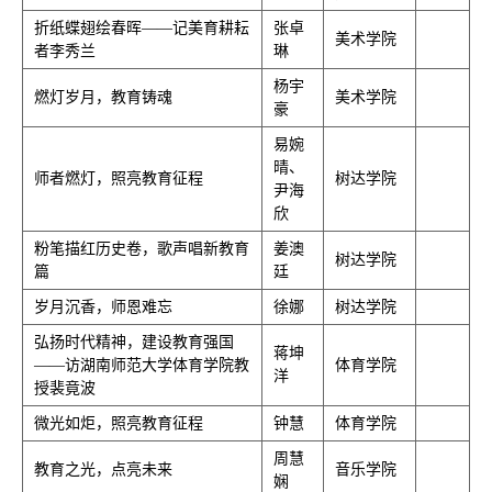
折纸蝶翅绘春晖——记美育耕耘
张卓
美术学院
者李秀兰
琳
杨宇
燃灯岁月，教育铸魂
美术学院
豪
易婉
晴、
师者燃灯，照亮教育征程
树达学院
尹海
欣
粉笔描红历史卷，歌声唱新教育
姜澳
树达学院
篇
廷
岁月沉香，师恩难忘
徐娜
树达学院
弘扬时代精神，建设教育强国
蒋坤
——访湖南师范大学体育学院教
体育学院
洋
授裴竟波
微光如炬，照亮教育征程
钟慧
体育学院
周慧
教育之光，点亮未来
音乐学院
娴