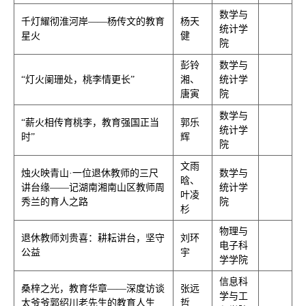
数学与
千灯耀彻淮河岸——杨传文的教育
杨天
统计学
星火
健
院
彭铃
数学与
“灯火阑珊处，桃李情更长”
湘、
统计学
唐寅
院
数学与
“薪火相传育桃李，教育强国正当
郭乐
统计学
时”
辉
院
文雨
烛火映青山·一位退休教师的三尺
数学与
晗、
讲台缘——记湖南湘南山区教师周
统计学
叶凌
秀兰的育人之路
院
杉
物理与
退休教师刘贵喜：耕耘讲台，坚守
刘环
电子科
公益
宇
学学院
信息科
桑梓之光，教育华章——深度访谈
张远
学与工
太爷爷郭绍川老先生的教育人生
哲