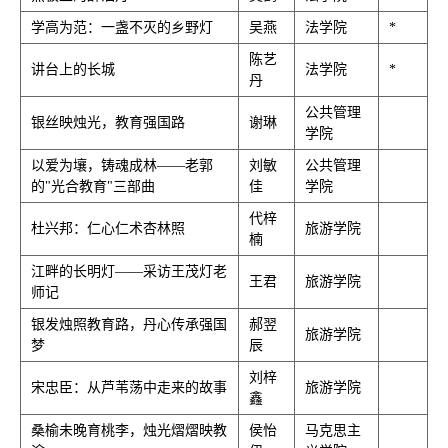
学高为范：一盏不灭的乡野灯
吴燕
法学院
*
陈艺
讲台上的长城
法学院
*
丹
公共管理
银丝映烛光，教育强国路
谢琳
学院
以爱为壤，铸魂成林——老郭
刘敏
公共管理
的"光合教育"三部曲
佳
学院
代梓
杜兴邦：仁心仁术杏林照
旅游学院
楠
江畔的长明灯——采访王茂灯老
王君
旅游学院
师记
银发烛照教育路，丹心传承强国
郝翌
旅游学院
梦
辰
刘梓
宋忠臣：从芦苇荡中走来的故事
旅游学院
鑫
桑榆未晚育桃李，烛光熠熠映教
侯怡
马克思主