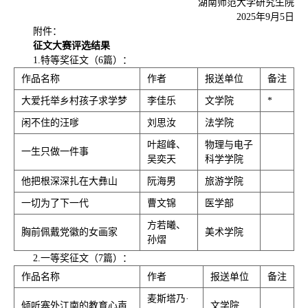
湖南师范大学研究生院
2025年9月5日
附件：
征文大赛评选结果
1.特等奖征文（6篇）：
作品名称
作者
报送单位
备注
大爱托举乡村孩子求学梦
李佳乐
文学院
*
闲不住的汪嗲
刘思汝
法学院
叶超峰、
物理与电子
一生只做一件事
吴奕天
科学学院
他把根深深扎在大彝山
阮海男
旅游学院
一切为了下一代
曹文锦
医学部
方若曦、
胸前佩戴党徽的女画家
美术学院
孙熠
2.一等奖征文（7篇）：
作品名称
作者
报送单位
备注
麦斯塔乃·
倾听塞外江南的教育心声
文学院