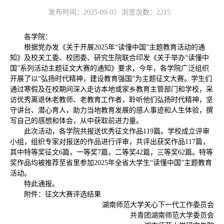
发布时间：2025-09-05
浏览次数：
2215
各学院：
根据党办发《关于开展2025年“读懂中国”主题教育活动的通
知》及校关工委、校团委、研究生院联合印发《关于举办“读懂中
国”系列活动主题征文大赛的通知》要求，今年，各学院广泛组织
开展了以“弘扬时代精神，建设教育强国”为主题征文大赛。学生们
通过寒假及在校期间深入走访本地或家乡教育主管部门和学校，采
访优秀离退休老教师、老教育工作者，聆听他们弘扬时代精神，坚
守讲台、潜心育人，助力当地教育发展的感人事迹和人生体验，撰
写自己的感想和体会，从中获取前进力量。
此次活动，各学院共报送优秀征文作品119篇。学校成立评审
小组，组织专家对报送的作品进行评审，共评出获奖作品117篇，
其中特等奖征文6篇，一等奖7篇，二等奖42篇，三等奖62篇。特等
奖作品均被推荐至省里参加2025年全省大学生“读懂中国”主题教育
活动。
特此通报。
附件：征文大赛评选结果
湖南师范大学关心下一代工作委员会
共青团湖南师范大学委员会