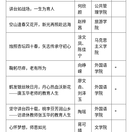
何欣
公共管
讲台如战场，一生为育人
颜
理学院
赵梓
旅游学
空山逢春又花开，新光再照赴远海
茜
院
涂文
马克思
凤、
烛照杏坛四十春，矢志传承守初心
主义学
陈佳
院
宁
向峥
外国语
鞠躬尽瘁，老有所为
*
嵘
学院
廖文
鹤发银丝映日月，丹心热血沃新花
垚、
外国语
*
——唐玉华老师的教育人生
刘泽
学院
玉
坚守讲台四十载，桃李芬芳润山乡
外国语
陶瑶
*
——访退休教师张玉华的教育人生
学院
蒋可
心怀梦想，师恩如光
文学院
晴