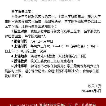
各学院关工委：
为传承中华民族优秀传统文化，丰富大学校园生活，提升大学
生的审美素养和文化品位，经研究决定，本学期将继续举办女红工
艺学习班。现将有关事宜通知如下：
1.招生对象：
我校热爱中国传统文化及手工艺术、品学兼优的
建档贫困生，每学院限报2人
2.报名时间
：3月5日-3月10日
3.上课时间
：
每周六上午8：30—11：30（共8次课）；
3月15
日上午8：30开始上第一次课
4.上课地点
：离退休处4楼教室（从财务楼右侧门进）
5.授课教师
：校关工委女红工艺研究室老师
6.其他事项
：学习班不收取任何费用；学员需确保每周六上午
能按时上课，遵守课堂纪律，全程请假不得超过2次；合格学生颁
发结业证书。
校关工委
2024年3月5日
Copyright © 2024 湖南师范大学关心下一代工作委员会